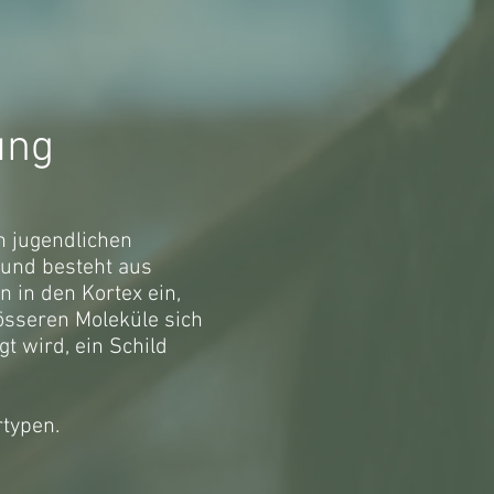
ung
en jugendlichen
n und besteht aus
 in den Kortex ein,
össeren Moleküle sich
t wird, ein Schild
rtypen.