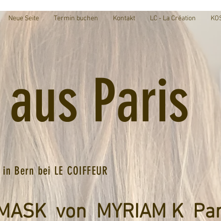
Neue Seite
Termin buchen
Kontakt
LC - La Création
KO
 aus Paris
 in Bern bei LE COIFFEUR
MASK von MYRIAM K Par