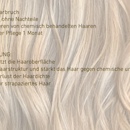
arbruch
 ohne Nachteile
eren von chemisch behandelten Haaren
er Pflege 1 Monat
UNG:
tzt die Haaroberfläche
Haarstruktur und stärkt das Haar gegen chemische u
rlust der Haardichte
ür strapaziertes Haar