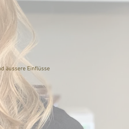
nd äussere Einflüsse