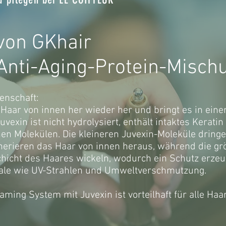
 von GKhair
Anti-Aging-Protein-Misch
enschaft:
s Haar von innen her wieder her und bringt es in ein
vexin ist nicht hydrolysiert, enthält intaktes Kerati
en Molekülen. Die kleineren Juvexin-Moleküle dringen
nerieren das Haar von innen heraus, während die gr
hicht des Haares wickeln, wodurch ein Schutz erzeug
kale wie UV-Strahlen und Umweltverschmutzung.
aming System mit Juvexin ist vorteilhaft für alle Haa