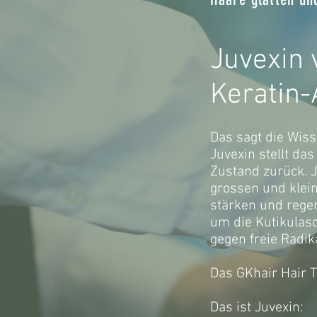
Juvexin
Keratin-
Das sagt die Wiss
Juvexin stellt da
Zustand zurück. Ju
grossen und klein
stärken und rege
um die Kutikulasc
gegen freie Radi
Das GKhair Hair T
Das ist Juvexin: